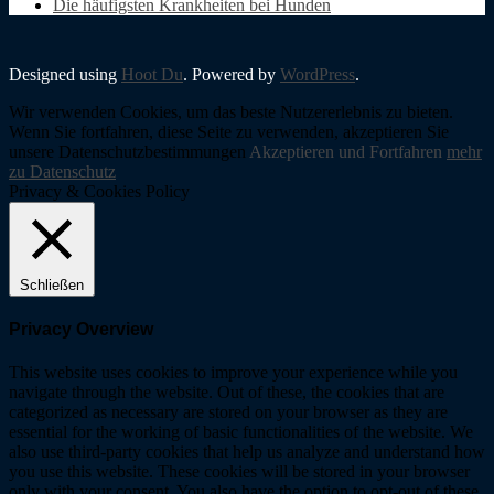
Die häufigsten Krankheiten bei Hunden
Designed using
Hoot Du
. Powered by
WordPress
.
Wir verwenden Cookies, um das beste Nutzererlebnis zu bieten.
Wenn Sie fortfahren, diese Seite zu verwenden, akzeptieren Sie
unsere Datenschutzbestimmungen
Akzeptieren und Fortfahren
mehr
zu Datenschutz
Privacy & Cookies Policy
Schließen
Privacy Overview
This website uses cookies to improve your experience while you
navigate through the website. Out of these, the cookies that are
categorized as necessary are stored on your browser as they are
essential for the working of basic functionalities of the website. We
also use third-party cookies that help us analyze and understand how
you use this website. These cookies will be stored in your browser
only with your consent. You also have the option to opt-out of these