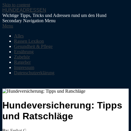
Skip to content
HUNDEADRESSEN
Wichtige Tipps, Tricks und Adressen rund um den Hund
Secondary Navigation Menu
Menu
Alles
Rassen Lexikon
Gesundheit & Pflege
Ernährung
Zubehör
Ratgeber
Impressum
Datenschutzerklärung
Hundeversicherung: Tipps
und Ratschläge
By:
Ferhat G