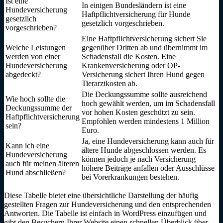
Ist eine
In einigen Bundesländern ist eine
Hundeversicherung
Haftpflichtversicherung für Hunde
gesetzlich
gesetzlich vorgeschrieben.
vorgeschrieben?
Eine Haftpflichtversicherung sichert Sie
Welche Leistungen
gegenüber Dritten ab und übernimmt im
werden von einer
Schadensfall die Kosten. Eine
Hundeversicherung
Krankenversicherung oder OP-
abgedeckt?
Versicherung sichert Ihren Hund gegen
Tierarztkosten ab.
Die Deckungssumme sollte ausreichend
Wie hoch sollte die
hoch gewählt werden, um im Schadensfall
Deckungssumme der
vor hohen Kosten geschützt zu sein.
Haftpflichtversicherung
Empfohlen werden mindestens 1 Million
sein?
Euro.
Ja, eine Hundeversicherung kann auch für
Kann ich eine
ältere Hunde abgeschlossen werden. Es
Hundeversicherung
können jedoch je nach Versicherung
auch für meinen älteren
höhere Beiträge anfallen oder Ausschlüsse
Hund abschließen?
bei Vorerkrankungen bestehen.
Diese Tabelle bietet eine übersichtliche Darstellung der häufig
gestellten Fragen zur Hundeversicherung und den entsprechenden
Antworten. Die Tabelle ist einfach in WordPress einzufügen und
gibt den Besuchern Ihrer Website einen schnellen Überblick über