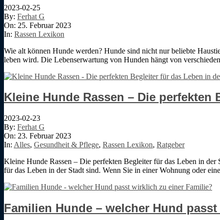
2023-02-25
By:
Ferhat G
On:
25. Februar 2023
In:
Rassen Lexikon
Wie alt können Hunde werden? Hunde sind nicht nur beliebte Haustiere
leben wird. Die Lebenserwartung von Hunden hängt von verschiedenen
Kleine Hunde Rassen – Die perfekten B
2023-02-23
By:
Ferhat G
On:
23. Februar 2023
In:
Alles
,
Gesundheit & Pflege
,
Rassen Lexikon
,
Ratgeber
Kleine Hunde Rassen – Die perfekten Begleiter für das Leben in der St
für das Leben in der Stadt sind. Wenn Sie in einer Wohnung oder ei
Familien Hunde – welcher Hund passt w