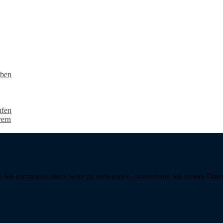
eben
ufen
vern
 Sie fortfahren, diese Seite zu verwenden, akzeptieren Sie unsere D