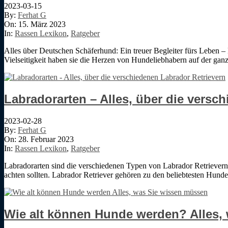
2023-03-15
By:
Ferhat G
On:
15. März 2023
In:
Rassen Lexikon
,
Ratgeber
Alles über Deutschen Schäferhund: Ein treuer Begleiter fürs Leben – 
Vielseitigkeit haben sie die Herzen von Hundeliebhabern auf der ganz
Labradorarten – Alles, über die versc
2023-02-28
By:
Ferhat G
On:
28. Februar 2023
In:
Rassen Lexikon
,
Ratgeber
Labradorarten sind die verschiedenen Typen von Labrador Retrievern. 
achten sollten. Labrador Retriever gehören zu den beliebtesten Hundera
Wie alt können Hunde werden? Alles,